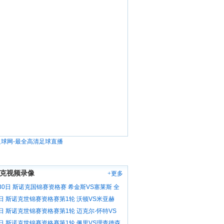
克视频录像
+更多
30日 斯诺克国锦赛资格赛 希金斯VS塞莱斯 全
6日 斯诺克世锦赛资格赛第1轮 沃顿VS米亚赫
像
6日 斯诺克世锦赛资格赛第1轮 迈克尔-怀特VS
 全场录像
6日 斯诺克世锦赛资格赛第1轮 佩里VS理查德森