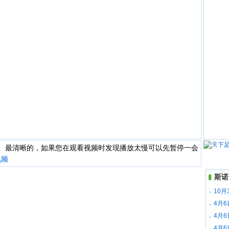
快、最清晰的，如果您在观看视频时发现播放太慢可以先暂停一会
视频
斯诺
10月
场录像
4月
全场录
4月
梅赫塔
4月