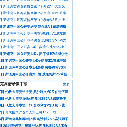
像
6日 斯诺克世锦赛资格赛第1轮 邦德VS吴安义
像
6日 斯诺克世锦赛资格赛第1轮 马克-金VS戴维
场录像
6日 斯诺克世锦赛资格赛第1轮 赫尔VS埃文斯
像
3日 斯诺克中国公开赛决赛 塞尔比VS威廉姆斯
像
3日 斯诺克中国公开赛半决赛 塞尔比VS威尔逊
像
3日 斯诺克中国公开赛半决赛 威廉姆斯VS阿尤
场录像
日 斯诺克中国公开赛1/4决赛 塞尔比VS马奎尔
像
日 斯诺克中国公开赛1/4决赛 丁俊晖VS威尔逊
像
1日 斯诺克中国公开赛1/4决赛 墨菲VS威廉姆
场录像
1日 斯诺克中国公开赛1/4决赛 特鲁姆普VS阿
全场录像
31日 斯诺克中国公开赛第3轮 威廉姆斯VS希金
场录像
克高清录像下载
+更多
17日 伦敦大师赛半决赛 奥沙利文VS罗伯逊下载
5日 伦敦大师赛1/4决赛 奥沙利文VS傅家俊下
13日 伦敦大师赛第一轮 奥沙利文VS沃顿下载
2日 傅家俊大师赛个人第三杆147 下载
月6日 斯诺克英锦赛半决赛 奥沙利文VS宾汉姆下
日 2014斯诺克世锦赛半决赛 奥沙利文VS霍金