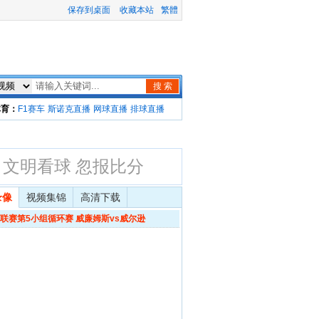
保存到桌面
收藏本站
繁體
搜 索
体育：
F1赛车
斯诺克直播
网球直播
排球直播
文明看球 忽报比分
录像
视频集锦
高清下载
联赛第5小组循环赛 威廉姆斯vs威尔逊