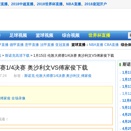
球直播
、
2018中超直播
、
2018世界杯直播
、
NBA直播
、
2018皇冠开户
播
足球视频
篮球视频
综合视频
世界杯直播
甲直播
德甲直播
意甲直播
法甲直播
亚冠直播
篮球直播：
NBA直播
CBA直播
综合
载
>
斯诺克高清下载
> 1月15日 伦敦大师赛1/4决赛 奥沙利文VS傅家俊下载
斯诺
师赛1/4决赛 奥沙利文VS傅家俊下载
1月
:57:24 标签：
斯诺克
,
伦敦大师赛1/4决赛
,
奥沙利文
,
傅家俊
1月1
载
1月
1月1
S傅家俊 全场录像
12
载
5月1
斯下载
4月2
观看！
菲下载
4月2
恩戴下
4月2