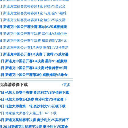
像
6日 斯诺克世锦赛资格赛第1轮 邦德VS吴安义
像
6日 斯诺克世锦赛资格赛第1轮 马克-金VS戴维
场录像
6日 斯诺克世锦赛资格赛第1轮 赫尔VS埃文斯
像
3日 斯诺克中国公开赛决赛 塞尔比VS威廉姆斯
像
3日 斯诺克中国公开赛半决赛 塞尔比VS威尔逊
像
3日 斯诺克中国公开赛半决赛 威廉姆斯VS阿尤
场录像
日 斯诺克中国公开赛1/4决赛 塞尔比VS马奎尔
像
日 斯诺克中国公开赛1/4决赛 丁俊晖VS威尔逊
像
1日 斯诺克中国公开赛1/4决赛 墨菲VS威廉姆
场录像
1日 斯诺克中国公开赛1/4决赛 特鲁姆普VS阿
全场录像
31日 斯诺克中国公开赛第3轮 威廉姆斯VS希金
场录像
克高清录像下载
+更多
17日 伦敦大师赛半决赛 奥沙利文VS罗伯逊下载
5日 伦敦大师赛1/4决赛 奥沙利文VS傅家俊下
13日 伦敦大师赛第一轮 奥沙利文VS沃顿下载
2日 傅家俊大师赛个人第三杆147 下载
月6日 斯诺克英锦赛半决赛 奥沙利文VS宾汉姆下
日 2014斯诺克世锦赛半决赛 奥沙利文VS霍金