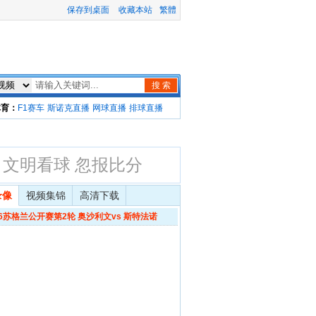
保存到桌面
收藏本站
繁體
搜 索
体育：
F1赛车
斯诺克直播
网球直播
排球直播
文明看球 忽报比分
录像
视频集锦
高清下载
16苏格兰公开赛第2轮 奥沙利文vs 斯特法诺