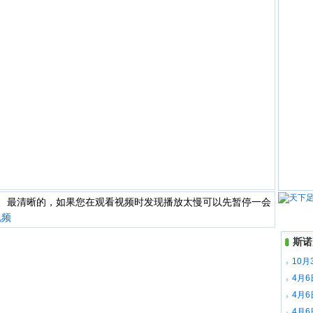
快、最清晰的，如果您在观看视频时发现播放太慢可以先暂停一会
视频
斯诺
10月
场录像
4月
全场录
4月
梅赫塔
4月