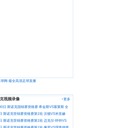
克视频录像
+更多
30日 斯诺克国锦赛资格赛 希金斯VS塞莱斯 全
6日 斯诺克世锦赛资格赛第1轮 沃顿VS米亚赫
像
6日 斯诺克世锦赛资格赛第1轮 迈克尔-怀特VS
 全场录像
6日 斯诺克世锦赛资格赛第1轮 佩里VS理查德森