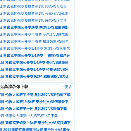
像
6日 斯诺克世锦赛资格赛第1轮 邦德VS吴安义
像
6日 斯诺克世锦赛资格赛第1轮 马克-金VS戴维
场录像
6日 斯诺克世锦赛资格赛第1轮 赫尔VS埃文斯
像
3日 斯诺克中国公开赛决赛 塞尔比VS威廉姆斯
像
3日 斯诺克中国公开赛半决赛 塞尔比VS威尔逊
像
3日 斯诺克中国公开赛半决赛 威廉姆斯VS阿尤
场录像
日 斯诺克中国公开赛1/4决赛 塞尔比VS马奎尔
像
日 斯诺克中国公开赛1/4决赛 丁俊晖VS威尔逊
像
1日 斯诺克中国公开赛1/4决赛 墨菲VS威廉姆
场录像
1日 斯诺克中国公开赛1/4决赛 特鲁姆普VS阿
全场录像
31日 斯诺克中国公开赛第3轮 威廉姆斯VS希金
场录像
克高清录像下载
+更多
17日 伦敦大师赛半决赛 奥沙利文VS罗伯逊下载
5日 伦敦大师赛1/4决赛 奥沙利文VS傅家俊下
13日 伦敦大师赛第一轮 奥沙利文VS沃顿下载
2日 傅家俊大师赛个人第三杆147 下载
月6日 斯诺克英锦赛半决赛 奥沙利文VS宾汉姆下
日 2014斯诺克世锦赛半决赛 奥沙利文VS霍金