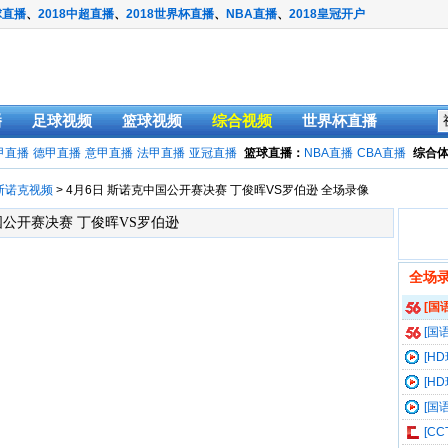
球直播
、
2018中超直播
、
2018世界杯直播
、
NBA直播
、
2018皇冠开户
播
足球视频
篮球视频
综合视频
世界杯直播
甲直播
德甲直播
意甲直播
法甲直播
亚冠直播
篮球直播：
NBA直播
CBA直播
综合
斯诺克视频
> 4月6日 斯诺克中国公开赛决赛 丁俊晖VS罗伯逊 全场录像
中国公开赛决赛 丁俊晖VS罗伯逊
全场
[国
VS罗伯
[国
VS罗伯
[H
伯逊
[H
伯逊
[国
伯逊
[C