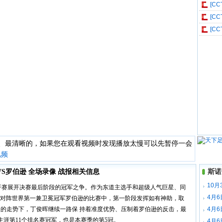
伯逊
[C
伯逊
[C
罗伯逊
[C
罗伯逊
快、最清晰的，如果您在观看视频时发现播放太慢可以先暂停一会
视频
VS罗伯逊 全场录像 战报相关信息
斯诺
10月
国公开赛展开决赛最后阶段的冠军之争。作为东道主选手和超级人气巨星、同
场录像
4月
今天对阵世界第一兼卫冕冠军罗伯逊的比赛中，第一阶段发挥如有神助，取
慢的走势下，丁俊晖继续一路保 持着准度优势、压制着罗伯逊的反击，最
全场录
4月
生涯第11个排名赛冠军，也是本赛季的第5冠。
梅赫塔
4月