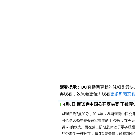
观看提示：
QQ直播网更新的视频是最
再观看，效果会更佳！观看
更多斯诺克
4月6日 斯诺克中国公开赛决赛 丁俊晖
4月6日晚7点30分，2014年世界斯诺克中
时也是2005年赛会冠军得主的丁 俊晖，在
得7-2的领先。而在第二阶段总体趋于零碎缓
终带着又一杆破百，10-5实现登顶，斩获职业