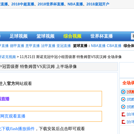
球直播
、
2018中超直播
、
2018世界杯直播
、
NBA直播
、
2018皇冠开户
播
足球视频
篮球视频
综合视频
世界杯直播
甲直播
德甲直播
意甲直播
法甲直播
亚冠直播
篮球直播：
NBA直播
CBA直播
综合
斯诺克视频
> 11月21日 斯诺克冠中冠小组晋级赛 特鲁姆普VS宾汉姆 全场录像
冠中冠晋级赛 特鲁姆普VS宾汉姆 上半场录像
全场
[优
VS宾汉
[优
VS宾汉
[优
VS宾汉
[台
[台