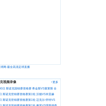
克视频录像
+更多
30日 斯诺克国锦赛资格赛 希金斯VS塞莱斯 全
6日 斯诺克世锦赛资格赛第1轮 沃顿VS米亚赫
像
6日 斯诺克世锦赛资格赛第1轮 迈克尔-怀特VS
 全场录像
6日 斯诺克世锦赛资格赛第1轮 佩里VS理查德森