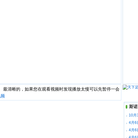
快、最清晰的，如果您在观看视频时发现播放太慢可以先暂停一会
视频
斯诺
10月
场录像
4月
全场录
4月
梅赫塔
4月