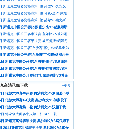
像
6日 斯诺克世锦赛资格赛第1轮 邦德VS吴安义
像
6日 斯诺克世锦赛资格赛第1轮 马克-金VS戴维
场录像
6日 斯诺克世锦赛资格赛第1轮 赫尔VS埃文斯
像
3日 斯诺克中国公开赛决赛 塞尔比VS威廉姆斯
像
3日 斯诺克中国公开赛半决赛 塞尔比VS威尔逊
像
3日 斯诺克中国公开赛半决赛 威廉姆斯VS阿尤
场录像
日 斯诺克中国公开赛1/4决赛 塞尔比VS马奎尔
像
日 斯诺克中国公开赛1/4决赛 丁俊晖VS威尔逊
像
1日 斯诺克中国公开赛1/4决赛 墨菲VS威廉姆
场录像
1日 斯诺克中国公开赛1/4决赛 特鲁姆普VS阿
全场录像
31日 斯诺克中国公开赛第3轮 威廉姆斯VS希金
场录像
克高清录像下载
+更多
17日 伦敦大师赛半决赛 奥沙利文VS罗伯逊下载
5日 伦敦大师赛1/4决赛 奥沙利文VS傅家俊下
13日 伦敦大师赛第一轮 奥沙利文VS沃顿下载
2日 傅家俊大师赛个人第三杆147 下载
月6日 斯诺克英锦赛半决赛 奥沙利文VS宾汉姆下
日 2014斯诺克世锦赛半决赛 奥沙利文VS霍金