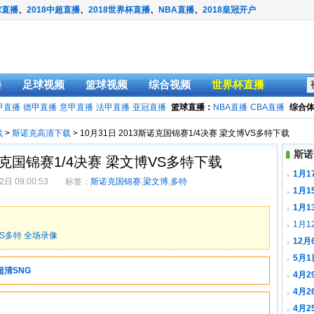
球直播
、
2018中超直播
、
2018世界杯直播
、
NBA直播
、
2018皇冠开户
播
足球视频
篮球视频
综合视频
世界杯直播
甲直播
德甲直播
意甲直播
法甲直播
亚冠直播
篮球直播：
NBA直播
CBA直播
综合
载
>
斯诺克高清下载
> 10月31日 2013斯诺克国锦赛1/4决赛 梁文博VS多特下载
斯诺
斯诺克国锦赛1/4决赛 梁文博VS多特下载
1月
2日 09:00:53 标签：
斯诺克国锦赛
,
梁文博
,
多特
1月1
载
1月
1月1
VS多特 全场录像
12
载
5月1
超清SNG
斯下载
4月2
菲下载
4月2
恩戴下
4月2