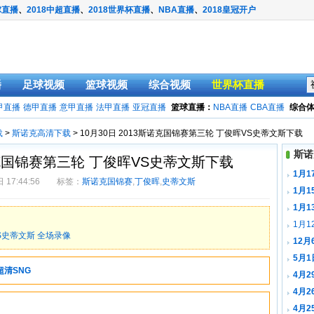
球直播
、
2018中超直播
、
2018世界杯直播
、
NBA直播
、
2018皇冠开户
播
足球视频
篮球视频
综合视频
世界杯直播
甲直播
德甲直播
意甲直播
法甲直播
亚冠直播
篮球直播：
NBA直播
CBA直播
综合
载
>
斯诺克高清下载
> 10月30日 2013斯诺克国锦赛第三轮 丁俊晖VS史蒂文斯下载
斯诺
斯诺克国锦赛第三轮 丁俊晖VS史蒂文斯下载
1月
 17:44:56 标签：
斯诺克国锦赛
,
丁俊晖
,
史蒂文斯
1月1
载
1月
1月1
S史蒂文斯 全场录像
12
载
5月1
超清SNG
斯下载
4月2
菲下载
4月2
恩戴下
4月2